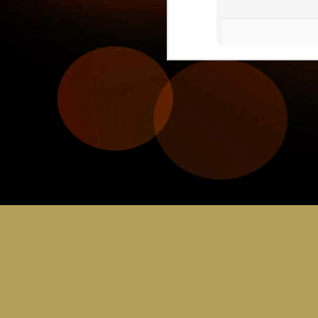
JUL
30
C
Bring you sci