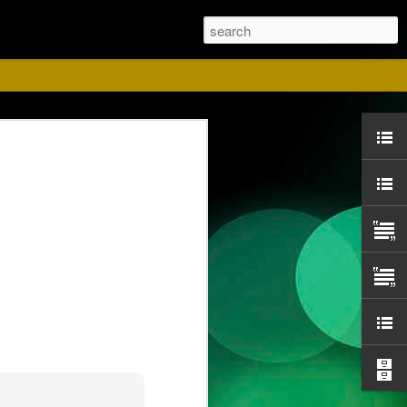
ust
ise for us. Please
 Red shirts.