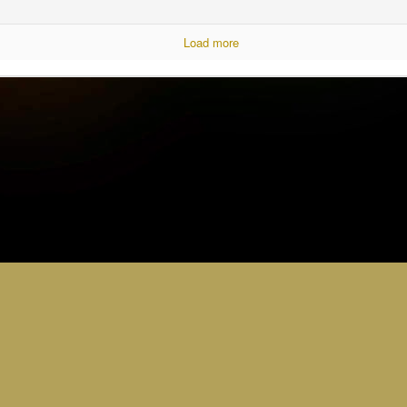
Load more
0
Add a comment
STEM & PEAK AWARDS
ubs & Joeys 30th Ju
5.15 - 6.30pm
ence hats its STEM week. Butch is bring his Lab coat a