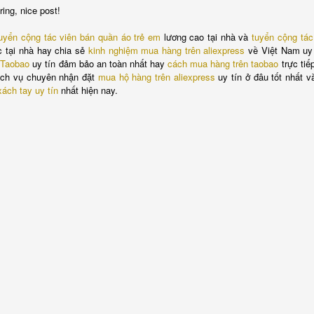
ing, nice post!
Scout Hall Harbour Drive
uyển cộng tác viên bán quần áo trẻ em
lương cao tại nhà và
tuyển cộng tác
 tại nhà hay chia sẻ
kinh nghiệm mua hàng trên aliexpress
về Việt Nam uy 
 Taobao
uy tín đảm bảo an toàn nhất hay
cách mua hàng trên taobao
trực tiế
ịch vụ chuyên nhận đặt
mua hộ hàng trên aliexpress
uy tín ở đâu tốt nhất v
ách tay uy tín
nhất hiện nay.
outs & Vents 6th Aug
.30-8.30pm Red Shir
we have the first of our patrol lead activities. A chalk ch
ase bring a head lamp, water bottle and sense of advent
Scout Hall Harbour Drive
Posted
2 days ago
by
Pete