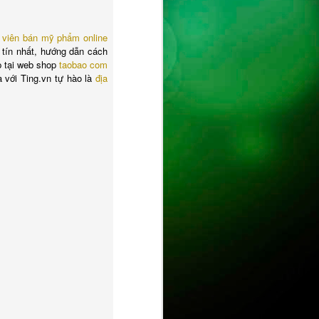
 viên bán mỹ phẩm online
tín nhất, hướng dẫn cách
p tại web shop
taobao com
à với Ting.vn tự hào là
địa
ust
ts
ase is on !
ure.