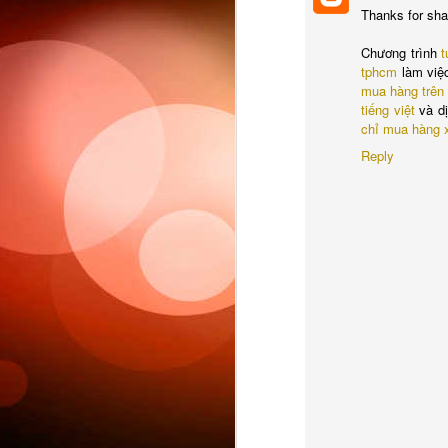
Thanks for shar
Chương trình
t
tphcm
làm việc
mua hàng trên
tiếng việt
và d
chỉ mua hàng x
Sc
Reply
6
This week 
Ple